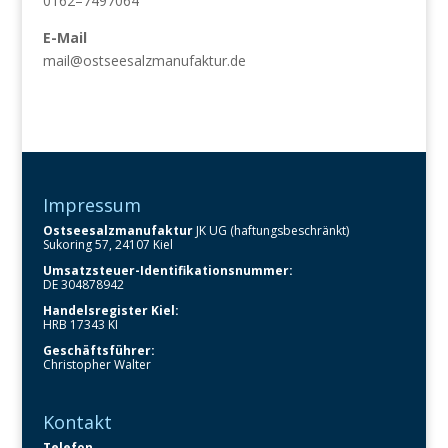
0162–7497064
E-Mail
mail@ostseesalzmanufaktur.de
Impressum
Ostseesalzmanufaktur
JK UG (haftungsbeschränkt)
Sukoring 57, 24107 Kiel
Umsatzsteuer-Identifikationsnummer:
DE 304878942
Handelsregister Kiel:
HRB 17343 KI
Geschäftsführer:
Christopher Walter
Kontakt
Telefon