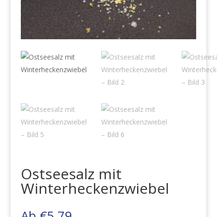
Ostseesalz mit
Winterheckenzwiebel
Ab
€
5,79