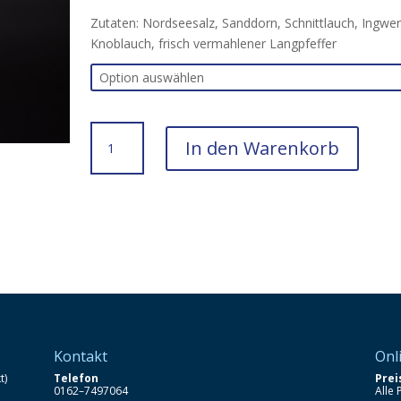
Zutaten: Nordseesalz, Sanddorn, Schnittlauch, Ingwer
Knoblauch, frisch vermahlener Langpfeffer
Nordseesalz
In den Warenkorb
mit
Sanddorn
Menge
Kontakt
Onl
t)
Telefon
Pre
0162–7497064
Alle 