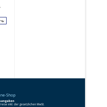
,
ine-Shop
isangaben
Preise inkl. der gesetzlichen MwSt.