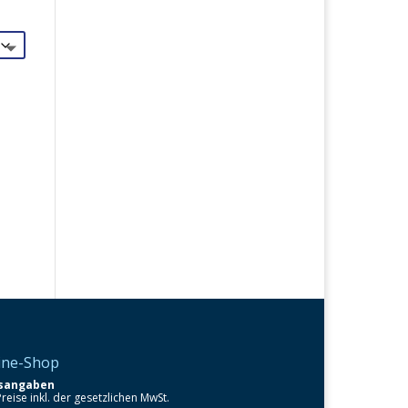
ine-Shop
isangaben
Preise inkl. der gesetzlichen MwSt.