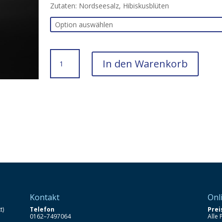
Zutaten: Nordseesalz, Hibiskusblüten
Nordseesalz
In den Warenkorb
mit
Hibiskusblüten
Menge
Kontakt
Onl
t)
Telefon
Pre
0162–7497064
Alle 